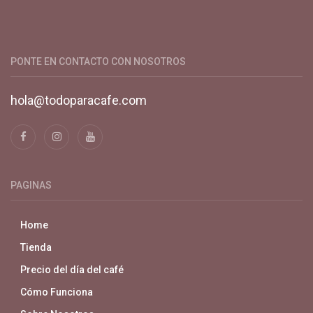
Productos y servicios para el cultivo de café especial. Primera
plataforma digital de café en Colombia. Compra y vende en
línea todo para el café.
PONTE EN CONTACTO CON NOSOTROS
hola@todoparacafe.com
PAGINAS
Home
Tienda
Precio del día del café
Cómo Funciona