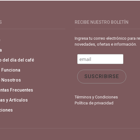
de café especial. Primera plataforma digital de café en Colombia. Com
S
RECIBE NUESTRO BOLETÍN
Ingresa tu correo electrónico para re
e
novedades, ofertas e información.
a
 del día del café
 Funciona
 Nosotros
ntas Frecuentes
Términos y Condiciones
as y Artículos
Política de privacidad
aciones