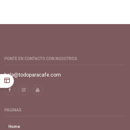
Productos y servicios para el cultivo de café especial. Primera
plataforma digital de café en Colombia. Compra y vende en
línea todo para el café.
PONTE EN CONTACTO CON NOSOTROS
hola@todoparacafe.com
PAGINAS
Home