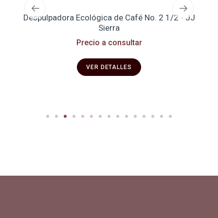
Despulpadora Ecológica de Café No. 2 1/2 - JJ
Se
Sierra
Precio a consultar
VER DETALLES
Productos y servicios para el cultivo de café especial. Primera
plataforma digital de café en Colombia. Compra y vende en