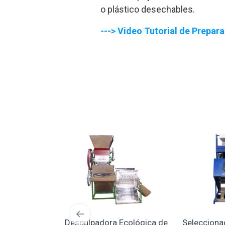
o plástico desechables.
--->
Video Tutorial de Prepar
esa Digital
Despulpadora Ecológica de
Selecciona