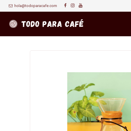
hola@todoparacafe.com