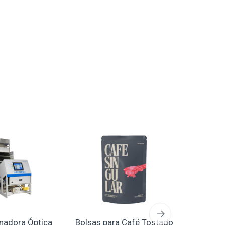
AGOTAD
nadora Óptica
Bolsas para Café Tostado
Bolsa Her