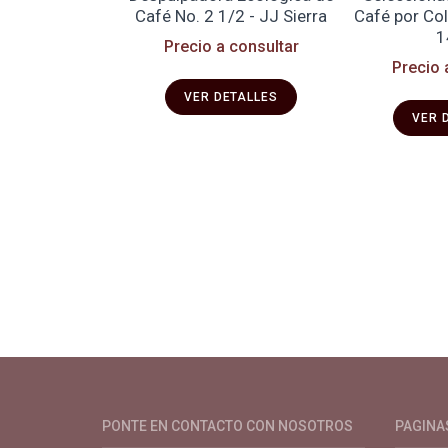
a para Café
Café No. 2 1/2 - JJ Sierra
Café por Col
1
 consultar
Precio a consultar
Precio 
ETALLES
VER DETALLES
VER 
Productos y servicios para el cultivo 
PONTE EN CONTACTO CON NOSOTROS
PAGINA