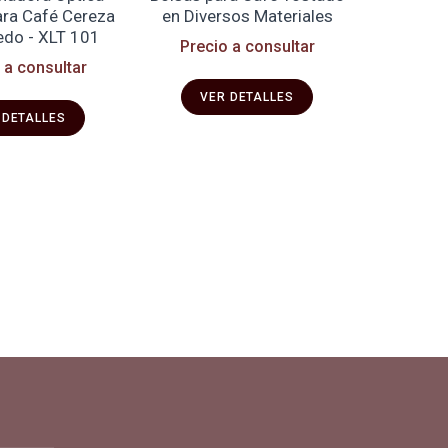
ara Café Cereza
en Diversos Materiales
para Al
do - XLT 101
Transport
Precio a consultar
 a consultar
$ 14 
VER DETALLES
 DETALLES
VE
pra y vende en línea todo para el café.