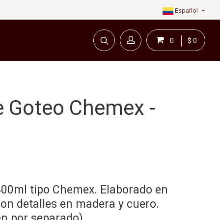
Español
0
$ 0
e Goteo Chemex -
 400ml tipo Chemex. Elaborado en
 con detalles en madera y cuero.
en por separado).