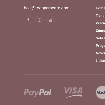
hola@todoparacafe.com
Hom
Tiend
Precio
Cómo
Sobre
Pregu
Notici
Licit