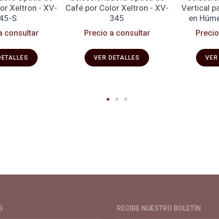
or Xeltron - XV-
Café por Color Xeltron - XV-
Vertical p
45-S
345
en Húme
a consultar
Precio a consultar
Precio
DETALLES
VER DETALLES
VER
de café especial. Primera plataforma digital de café en Colombia. Com
S
RECIBE NUESTRO BOLETÍN