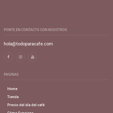
Productos y servicios para el cultivo de café especial. Primera
plataforma digital de café en Colombia. Compra y vende en
línea todo para el café.
PONTE EN CONTACTO CON NOSOTROS
hola@todoparacafe.com
PAGINAS
Home
Tienda
Precio del día del café