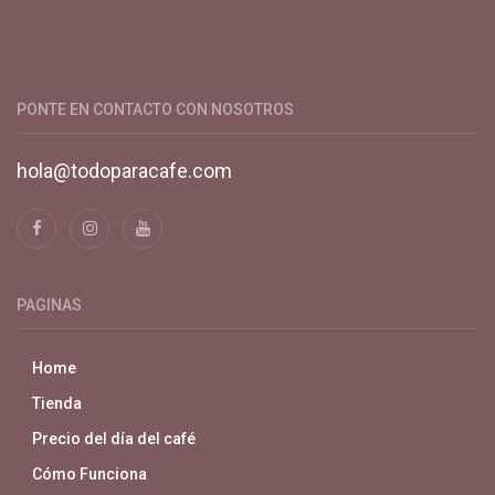
Productos y servicios para el cultivo de café especial. Primera
plataforma digital de café en Colombia. Compra y vende en
línea todo para el café.
PONTE EN CONTACTO CON NOSOTROS
hola@todoparacafe.com
PAGINAS
Home
Tienda
Precio del día del café
Cómo Funciona